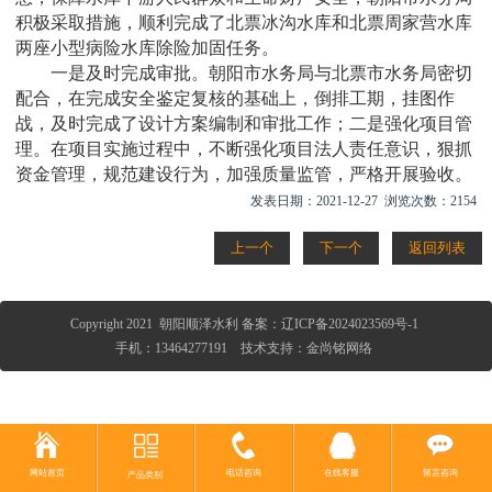
积极采取措施，顺利完成了北票冰沟水库和北票周家营水库
两座小型病险水库除险加固任务。
一是及时完成审批。朝阳市水务局与北票市水务局密切
配合，在完成安全鉴定复核的基础上，倒排工期，挂图作
战，及时完成了设计方案编制和审批工作；二是强化项目管
理。在项目实施过程中，不断强化项目法人责任意识，狠抓
资金管理，规范建设行为，加强质量监管，严格开展验收。
发表日期：2021-12-27 浏览次数：2154
上一个
下一个
返回列表
Copyright 2021 朝阳顺泽水利
备案：
辽ICP备2024023569号-1
手机：13464277191 技术支持：金尚铭网络
网站首页
电话咨询
在线客服
留言咨询
产品类别